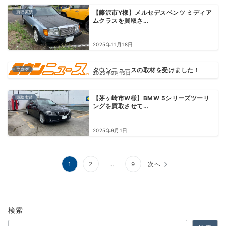
買取実績
【藤沢市Y様】メルセデスベンツ ミディア
ムクラスを買取さ...
2025年11月18日
ブログ
タウンニュースの取材を受けました！
2025年9月15日
買取実績
【茅ヶ崎市W様】BMW 5シリーズツーリ
ングを買取させて...
2025年9月1日
投
1
2
…
9
次へ
稿
の
検索
ペ